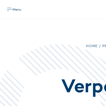
Menu
HOME
/
P
Verp