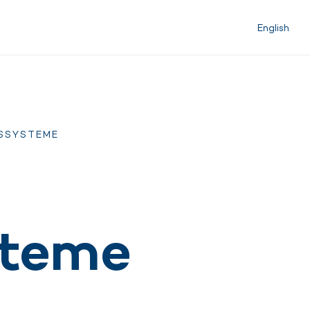
English
SSYSTEME
e
steme