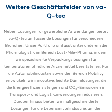
fast jeder 2D- oder 3D-Freiform. So lassen sich auch
sowie integrierte Elektronik.
Weitere Geschäftsfelder von va-
komplexe Bereiche wie
Kompressornischen
,
Q-tec
Türkonstruktionen oder Eisspender thermisch
optimieren. Die VIP-Oberflächenabdeckung kann
dadurch von standardmäßigen 65 % auf bis zu 85 %
Neben Lösungen für gewerbliche Anwendungen bietet
gesteigert werden – ein entscheidender Hebel für die
va-Q-tec umfassende Lösungen für verschiedene
Gesamteffizienz
Branchen. Unser Portfolio umfasst unter anderem die
Pharmalogistik im Bereich Last-Mile-Pharma, in dem
wir spezialisierte Verpackungslösungen für
temperaturempfindliche Arzneimittel bereitstellen. Für
die Automobilindustrie sowie den Bereich Mobility
entwickeln wir innovative, leichte Dämmlösungen, die
die Energieeffizienz steigern und CO₂-Emissionen in
Transport- und Logistikanwendungen reduzieren.
Darüber hinaus bieten wir maßgeschneiderte
Lösungen für die Lebensmittelindustrie, um den