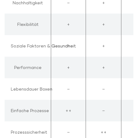
Nachhaltigkeit
Nachhaltigkeit
–
+
Flexibilität
Flexibilität
+
+
Soziale Faktoren & Gesundheit
Soziale Faktoren & Gesundheit
–
+
Performance
Performance
+
+
Lebensdauer Boxen
Lebensdauer Boxen
–
–
Einfache Prozesse
Einfache Prozesse
++
–
Prozesssicherheit
Prozesssicherheit
–
++