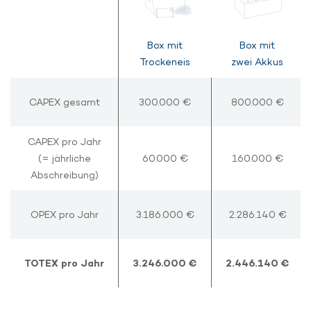
Box mit
Box mit
Trockeneis
zwei Akkus
CAPEX gesamt
CAPEX gesamt
300.000 €
800.000 €
CAPEX pro Jahr
CAPEX pro Jahr
(= jährliche
(= jährliche
60.000 €
160.000 €
Abschreibung)
Abschreibung)
OPEX pro Jahr
OPEX pro Jahr
3.186.000 €
2.286.140 €
TOTEX pro Jahr
TOTEX pro Jahr
3.246.000 €
2.446.140 €