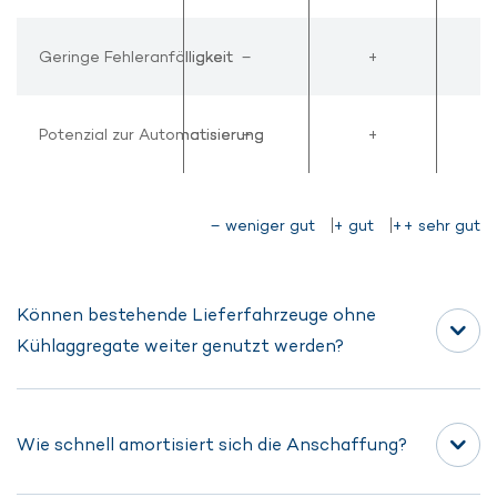
Geringe Fehleranfälligkeit
Geringe Fehleranfälligkeit
–
+
Potenzial zur Automatisierung
Potenzial zur Automatisierung
–
+
– weniger gut
+ gut
++ sehr gut
Können bestehende Lieferfahrzeuge ohne
Kühlaggregate weiter genutzt werden?
Ja. Da die Kühlung autark in der Box erfolgt, sind keine
Wie schnell amortisiert sich die Anschaffung?
aktiven Kühlfahrzeuge erforderlich. Die Ware kann in