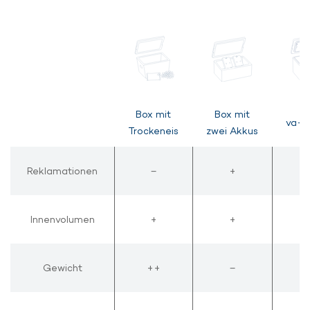
Box mit
Box mit
va-
Trockeneis
zwei Akkus
Reklamationen
Reklamationen
–
+
Innenvolumen
Innenvolumen
+
+
Gewicht
Gewicht
++
–