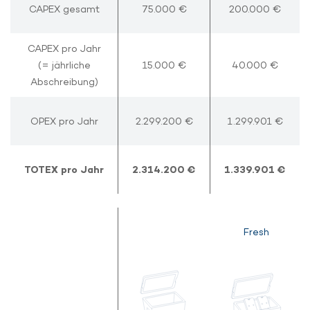
CAPEX gesamt
CAPEX gesamt
75.000 €
200.000 €
CAPEX pro Jahr
CAPEX pro Jahr
(= jährliche
(= jährliche
15.000 €
40.000 €
Abschreibung)
Abschreibung)
OPEX pro Jahr
OPEX pro Jahr
2.299.200 €
1.299.901 €
TOTEX pro Jahr
TOTEX pro Jahr
2.314.200 €
1.339.901 €
Fresh