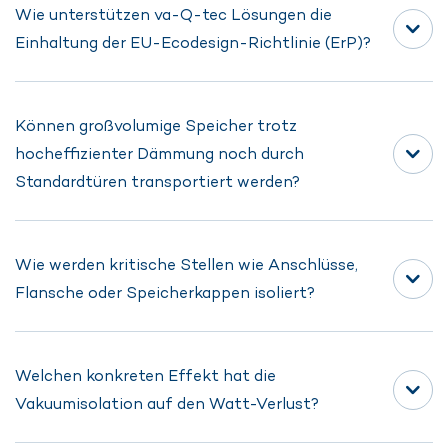
Wie unterstützen va-Q-tec Lösungen die
Einhaltung der EU-Ecodesign-Richtlinie (ErP)?
Können großvolumige Speicher trotz
Durch die Reduktion von Wärmeverlusten um rund 30
hocheffizienter Dämmung noch durch
% gegenüber Standarddämmstoffen können
Standardtüren transportiert werden?
Hersteller ihre Speicher durch den Einsatz von
Vakuum-Paneelen in den Klassen A und A+
positionieren.
Wie werden kritische Stellen wie Anschlüsse,
Ja. Das va-Q-shell System ist abnehmbar gestaltet,
Flansche oder Speicherkappen isoliert?
sodass beispielsweise ein 750-Liter-Speicher
problemlos durch Standardtüren passt.
Welchen konkreten Effekt hat die
Die Stirnseiten werden durch kreisförmige Paneele
Vakuumisolation auf den Watt-Verlust?
geschützt. Für Anschlüsse gibt es maßgeschneiderte
Paneele mit präzisen Ausschnitten, sodass eine