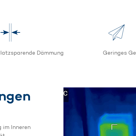
latzsparende Dämmung
Geringes Ge
ungen
 im Inneren
ät