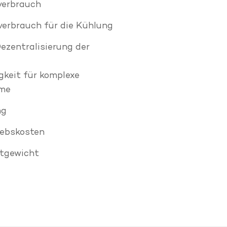
verbrauch
verbrauch für die Kühlung
ezentralisierung der
keit für komplexe
eme
ng
iebskosten
tgewicht