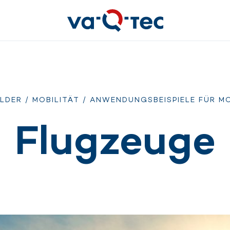
LDER
/
MOBILITÄT
/
ANWENDUNGSBEISPIELE FÜR MO
Flugzeuge