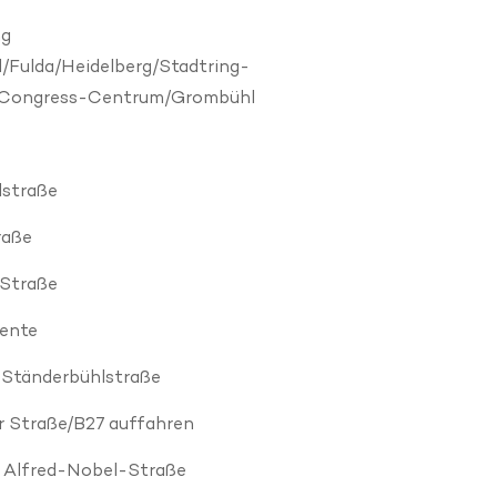
ng
/Fulda/Heidelberg/Stadtring-
/Congress-Centrum/Grombühl
lstraße
raße
 Straße
gente
f Ständerbühlstraße
 Straße/B27 auffahren
f Alfred-Nobel-Straße