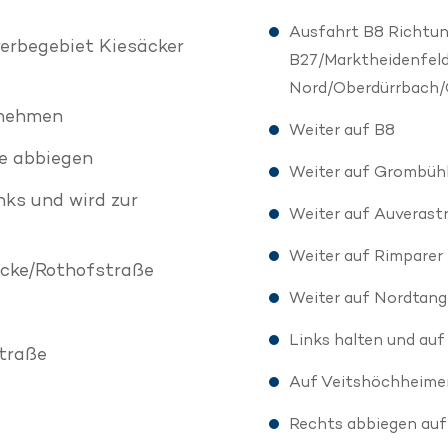
Ausfahrt B8 Richtu
erbegebiet Kiesäcker
B27/Marktheidenfeld
Nord/Oberdürrbach
 nehmen
Weiter auf B8
e abbiegen
Weiter auf Grombüh
nks und wird zur
Weiter auf Auverast
Weiter auf Rimparer
ücke/Rothofstraße
Weiter auf Nordtan
Links halten und au
traße
Auf Veitshöchheimer
Rechts abbiegen au