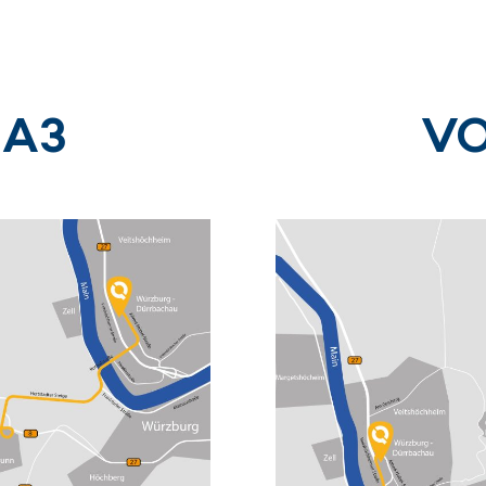
 A3
VO