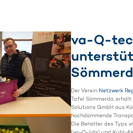
va-Q-tec
unterstüt
Sömmerd
Der Verein
Netzwerk Reg
Tafel Sömmerda, erhält
Solutions GmbH aus Köl
hochdämmende Transpor
Die Behälter des Typs 
(va-Q-lids) und Kühl-Ak