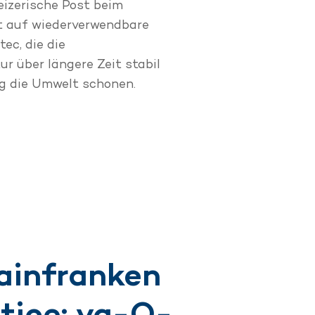
eizerische Post beim
 auf wiederverwendbare
ec, die die
 über längere Zeit stabil
ig die Umwelt schonen.
ainfranken
tice: va-Q-