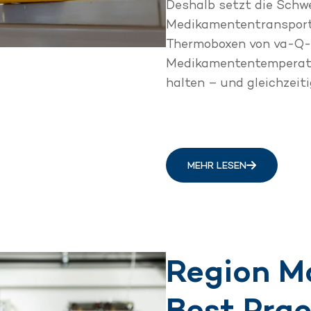
Deshalb setzt die Schw
Medikamententransport
Thermoboxen von va-Q-t
Medikamententemperatur
halten – und gleichzeit
MEHR LESEN
Region M
Best Prac