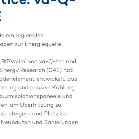
E
ie ein regionales
aden zur Energiequelle
„BIPVslim“ von va-Q-tec und
 Energy Research (CAE) hat
sadenelement entwickelt, das
mmung und passive Kühlung
akuumisolationspaneele und
en, um Überhitzung zu
z zu steigern und Platz zu
ür Neubauten und Sanierungen