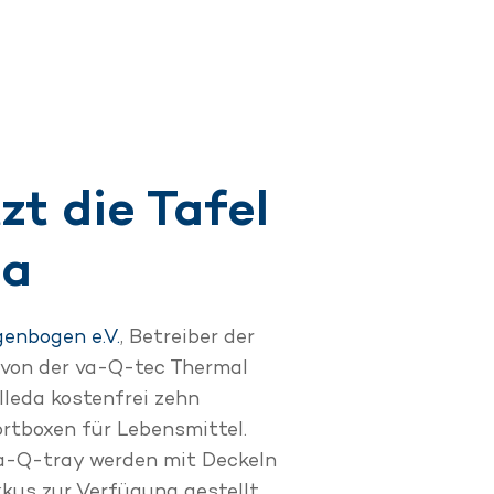
zt die Tafel
a
enbogen e.V.
, Betreiber der
 von der va-Q-tec Thermal
leda kostenfrei zehn
tboxen für Lebensmittel.
va-Q-tray werden mit Deckeln
kus zur Verfügung gestellt.