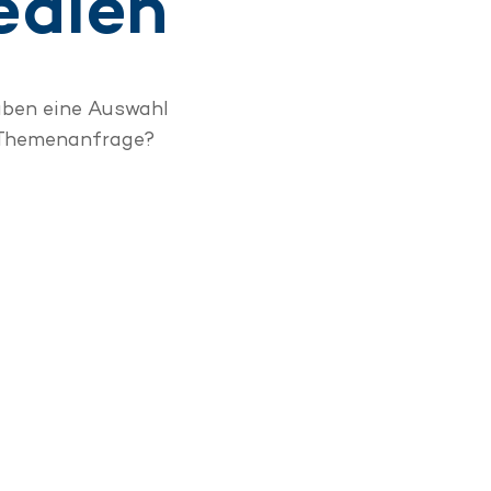
edien
aben eine Auswahl
e Themenanfrage?