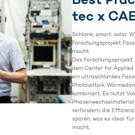
tec x CA
Schlank, smart, solar: W
Forschungsprojekt Fass
macht
Das Forschungsprojekt 
dem Center for Applied
ein ultraschlankes Fas
Photovoltaik, Wärmedä
kombiniert. Es nutzt V
Phasenwechselmateriali
verhindern, die Effizien
sparen, was es ideal f
macht.