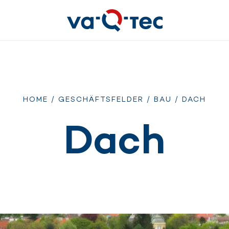
HOME
/
GESCHÄFTSFELDER
/
BAU
/ DACH
Dach