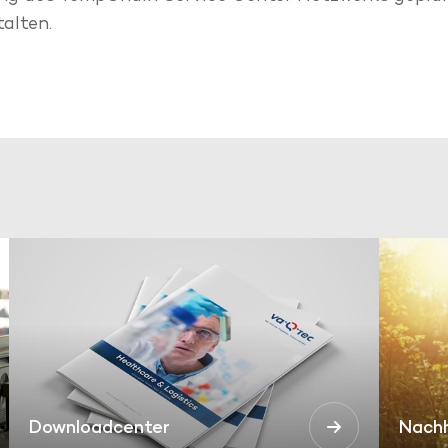
alten.
Downloadcenter
Nachh