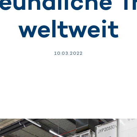
eundliche T
weltweit
10.
03.
2022