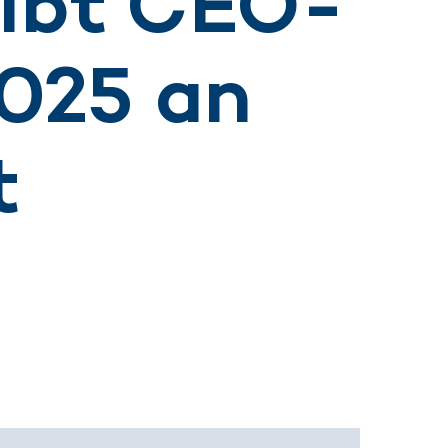
ibt CEO-
2025 an
t