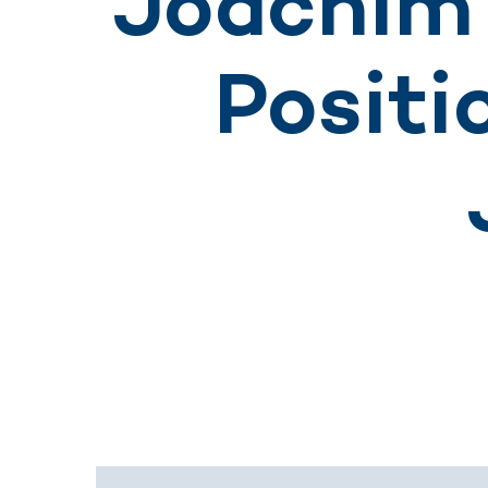
Joachim
Positi