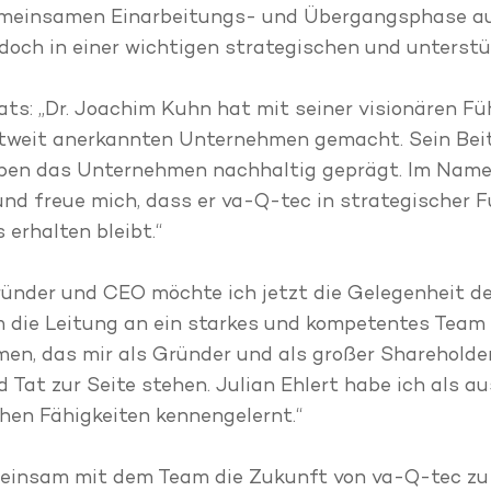
gemeinsamen Einarbeitungs- und Übergangsphase a
doch in einer wichtigen strategischen und unterstü
irats: „Dr. Joachim Kuhn hat mit seiner visionären
tweit anerkannten Unternehmen gemacht. Sein Beit
aben das Unternehmen nachhaltig geprägt. Im Name
nd freue mich, dass er va-Q-tec in strategischer F
 erhalten bleibt.“
ründer und CEO möchte ich jetzt die Gelegenheit 
ie Leitung an ein starkes und kompetentes Team m
n, das mir als Gründer und als großer Shareholder 
d Tat zur Seite stehen. Julian Ehlert habe ich als 
hen Fähigkeiten kennengelernt.“
gemeinsam mit dem Team die Zukunft von va-Q-tec zu