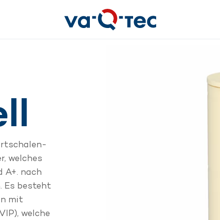
ll
artschalen-
r, welches
d A+. nach
. Es besteht
n mit
VIP), welche