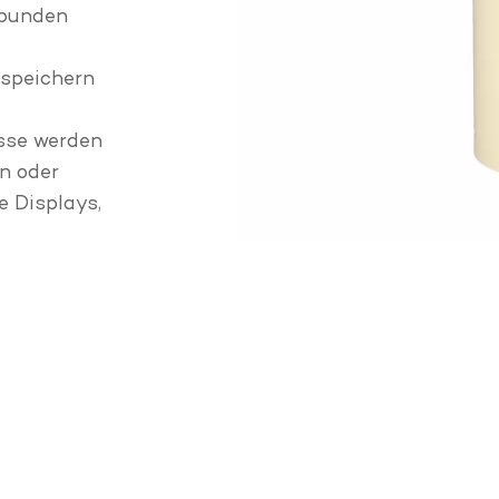
rbunden
speichern
sse werden
n oder
e Displays,