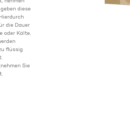
t, nehmen
geben diese
 Hierdurch
ür die Dauer
e oder Kälte,
 werden
u flüssig
.
ntnehmen Sie
t.