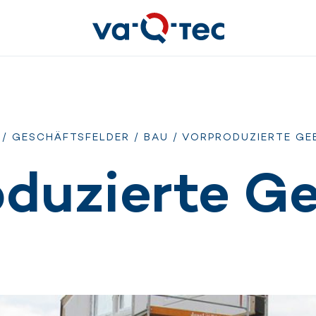
/
GESCHÄFTSFELDER
/
BAU
/ VORPRODUZIERTE GE
oduzierte G