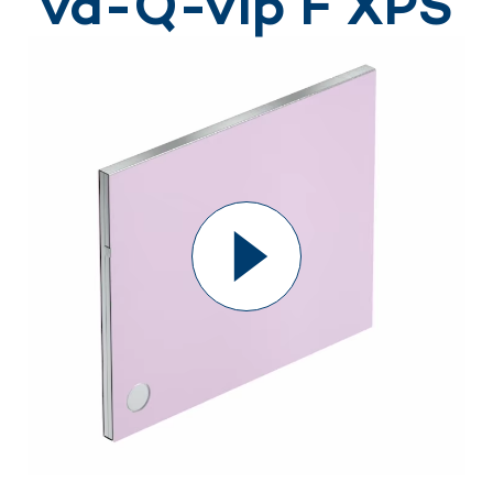
va-Q-vip F XPS