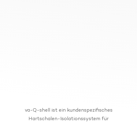
va-Q-shell ist ein kundenspezifisches
Hartschalen-Isolationssystem für
Warmwasserspeicher, welches eingesetzt wird
um ein Energielabel A und A+. nach der EU-